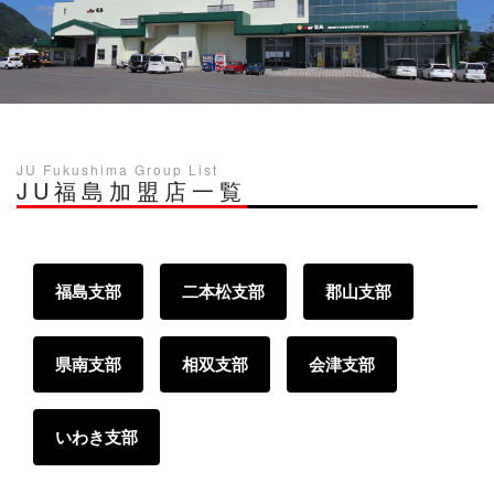
JU Fukushima Group List
JU福島加盟店一覧
福島支部
二本松支部
郡山支部
県南支部
相双支部
会津支部
いわき支部